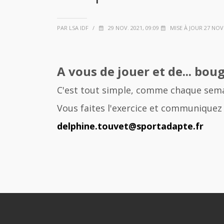
PAR LSA IDF
/
29 NOV. 2021, 09:09
MISE À JOUR 27 NOV.
A vous de jouer et de... boug
C'est tout simple, comme chaque semai
Vous faites l'exercice et communiquez 
delphine.touvet@sportadapte.fr