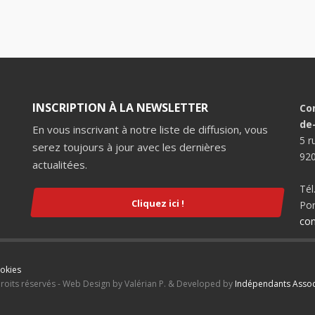
INSCRIPTION À LA NEWSLETTER
Co
de
En vous inscrivant à notre liste de diffusion, vous
5 r
serez toujours à jour avec les dernières
920
actualitées.
Tél
Cliquez ici !
Por
con
ookies
droits réservés - Web Design by Valérian P. & Developed by
Indépendants Assoc