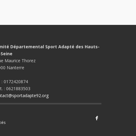
mité Départemental Sport Adapté des Hauts-
-Seine
ue Maurice Thorez
00 Nanterre
. : 0172420874
t. : 0621883503
tact@sportadapte92.org
iés