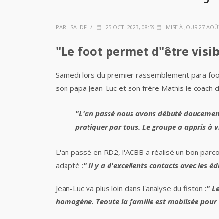
PAR LSA IDF
/
25 OCT. 2023, 08:59
MISE À JOUR 27 AOÛT
"Le foot permet d"être visib
Samedi lors du premier rassemblement para foot 
son papa Jean-Luc et son frère Mathis le coach d
"L'an passé nous avons débuté doucement a
pratiquer par tous. Le groupe a appris à 
L'an passé en RD2, l'ACBB a réalisé un bon parco
adapté :
" Il y a d'excellents contacts avec les
Jean-Luc va plus loin dans l'analyse du fiston :
" L
homogène. Teoute la famille est mobilsée pour s