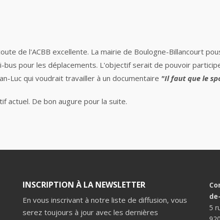
oute de l'ACBB excellente. La mairie de Boulogne-Billancourt pou
-bus pour les déplacements. L'objectif serait de pouvoir participe
ean-Luc qui voudrait travailler à un documentaire
"Il faut que le sp
tif actuel. De bon augure pour la suite.
INSCRIPTION À LA NEWSLETTER
Co
de
En vous inscrivant à notre liste de diffusion, vous
5 r
serez toujours à jour avec les dernières
920