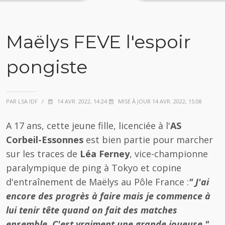
Maëlys FEVE l'espoir
pongiste
PAR LSA IDF
/
14 AVR. 2022, 14:24
MISE À JOUR 14 AVR. 2022, 15:08
A 17 ans, cette jeune fille, licenciée à l'
AS
Corbeil-Essonnes
est bien partie pour marcher
sur les traces de
Léa Ferney
, vice-championne
paralympique de ping à Tokyo et copine
d'entraînement de Maëlys au Pôle France :
" J'ai
encore des progrès à faire mais je commence à
lui tenir tête quand on fait des matches
ensemble. C'est vraiment une grande joueuse."