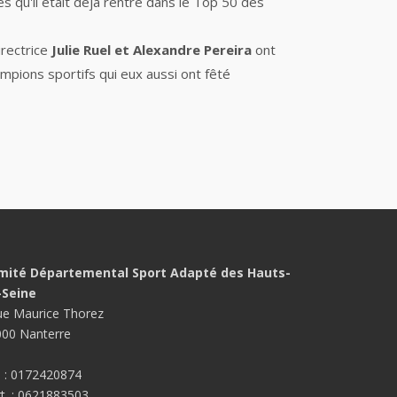
 qu'il était déjà rentré dans le Top 50 des
irectrice
Julie Ruel et Alexandre Pereira
ont
mpions sportifs qui eux aussi ont fêté
mité Départemental Sport Adapté des Hauts-
-Seine
ue Maurice Thorez
00 Nanterre
. : 0172420874
t. : 0621883503