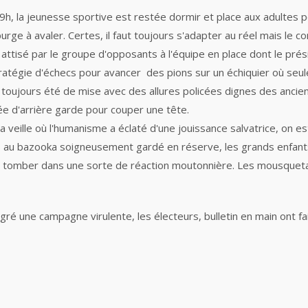
, la jeunesse sportive est restée dormir et place aux adultes p
 à avaler. Certes, il faut toujours s'adapter au réel mais le co
vif attisé par le groupe d'opposants à l'équipe en place dont le pré
ratégie d'échecs pour avancer des pions sur un échiquier où seul
as toujours été de mise avec des allures policées dignes des anc
ée d'arrière garde pour couper une tête.
veille où l'humanisme a éclaté d'une jouissance salvatrice, on est
puis au bazooka soigneusement gardé en réserve, les grands enfa
ar tomber dans une sorte de réaction moutonnière. Les mousqueta
malgré une campagne virulente, les électeurs, bulletin en main ont f