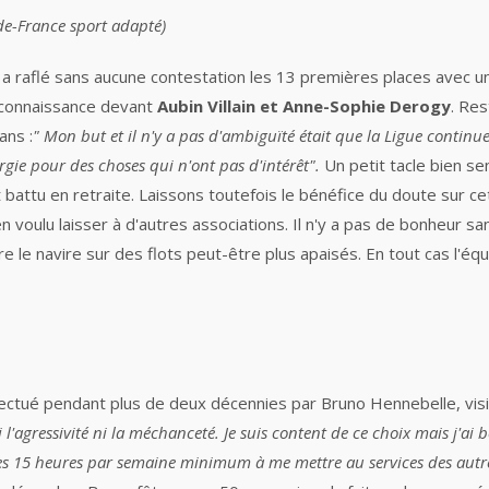
-de-France sport adapté)
" a raflé sans aucune contestation les 13 premières places avec u
reconnaissance devant
Aubin Villain et Anne-Sophie Derogy
. Res
ans :
" Mon but et il n'y a pas d'ambiguïté était que la Ligue continue
ergie pour des choses qui n'ont pas d'intérêt".
Un petit tacle bien sen
 battu en retraite. Laissons toutefois le bénéfice du doute sur ce
 voulu laisser à d'autres associations. Il n'y a pas de bonheur san
ire le navire sur des flots peut-être plus apaisés. En tout cas l'é
l effectué pendant plus de deux décennies par Bruno Hennebelle, vi
i l'agressivité ni la méchanceté. Je suis content de ce choix mais j
es 15 heures par semaine minimum à me mettre au services des autr