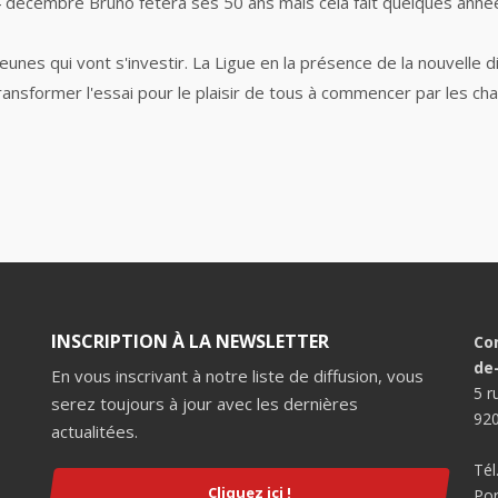
décembre Bruno fêtera ses 50 ans mais cela fait quelques années
 jeunes qui vont s'investir. La Ligue en la présence de la nouvelle d
nsformer l'essai pour le plaisir de tous à commencer par les cha
INSCRIPTION À LA NEWSLETTER
Co
de
En vous inscrivant à notre liste de diffusion, vous
5 r
serez toujours à jour avec les dernières
920
actualitées.
Tél
Cliquez ici !
Por