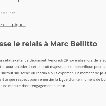
 2025, 16:17
e et… piques
e le relais à Marc Bellitto
 état exaltant à déprimant. Vendredi 29 novembre lors de la S
ter pour accéder à cet endroit majestueux et honorifique pour l
is surtout sur scène où chacun a pu s'exprimer. Un moment de
joi
'a été que respect pour remercier la Ligue d'un tel moment de bon
leine mesure dans l'engagement humain.