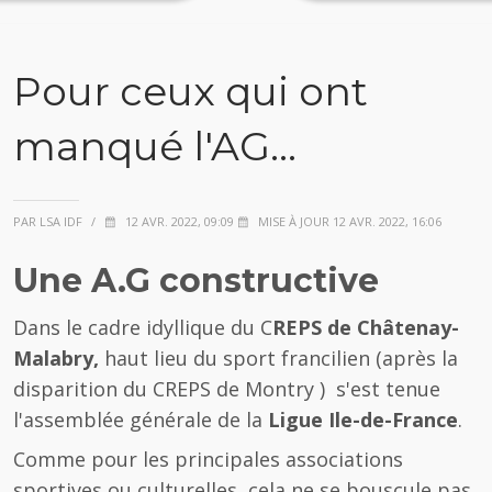
Pour ceux qui ont
manqué l'AG...
PAR LSA IDF
/
12 AVR. 2022, 09:09
MISE À JOUR 12 AVR. 2022, 16:06
Une A.G constructive
Dans le cadre idyllique du C
REPS de Châtenay-
Malabry,
haut lieu du sport francilien (après la
disparition du CREPS de Montry ) s'est tenue
l'assemblée générale de la
Ligue Ile-de-France
.
Comme pour les principales associations
sportives ou culturelles, cela ne se bouscule pas