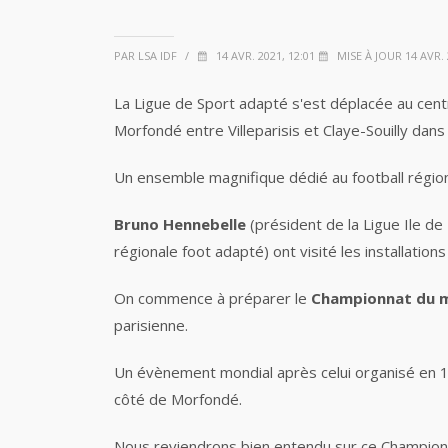
PAR LSA IDF
/
14 AVR. 2021, 12:01
MISE À JOUR 14 AVR. 
La Ligue de Sport adapté s'est déplacée au centr
Morfondé entre Villeparisis et Claye-Souilly dans 
Un ensemble magnifique dédié au football régio
Bruno Hennebelle
(président de la Ligue Ile d
régionale foot adapté) ont visité les installatio
On commence à préparer le
Championnat du m
parisienne.
Un évènement mondial après celui organisé en 1998
côté de Morfondé.
Nous reviendrons bien entendu sur ce Champion