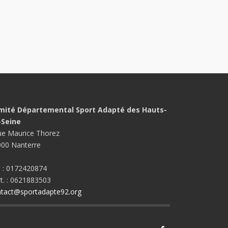
mité Départemental Sport Adapté des Hauts-
-Seine
ue Maurice Thorez
00 Nanterre
. : 0172420874
t. : 0621883503
tact@sportadapte92.org