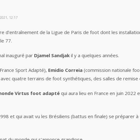
2021, 12:17
e d'entraînement de la Ligue de Paris de foot dont les installati
le 77.
nal inauguré par
Djamel Sandjak
il y a quelques années.
e France Sport Adapté),
Emidio Correia
(commission nationale foo
ns avec quatre terrains de foot synthétiques, des salles de remise 
onde Virtus foot adapté
qui aura lieu en France en juin 2022 e
 et qui avait vu les Brésiliens (battus en finale) se préparer à 
nat du monde qui s'annonce grandiose.