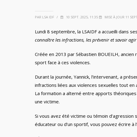
PAR LSA IDF
/
10 SEPT. 2025, 11:35
MISE À JOUR 11 SEPT
Lundi 8 septembre, la LSAIDF a accueilli dans se
connaître les infractions, les prévenir et savoir agir
Créée en 2013 par Sébastien BOUEILH, ancien ru
sport face à ces violences.
Durant la journée, Yannick, l’intervenant, a p
infractions liées aux violences sexuelles tout e
La formation a alterné entre apports théorique
une victime.
Si vous avez été victime ou témoin d’agression 
éducateur ou d’un sportif, vous pouvez écrire à l