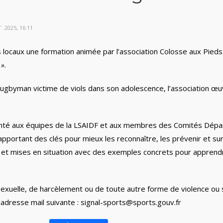
. 2025, 16:11
s locaux une formation animée par l’association Colosse aux Pieds 
 »
.
gbyman victime de viols dans son adolescence, l’association œuv
résenté aux équipes de la LSAIDF et aux membres des Comités Dép
n apportant des clés pour mieux les reconnaître, les prévenir et s
s et mises en situation avec des exemples concrets pour apprend
sexuelle, de harcèlement ou de toute autre forme de violence
ou 
'adresse mail suivante :
signal-sports@sports.gouv.fr