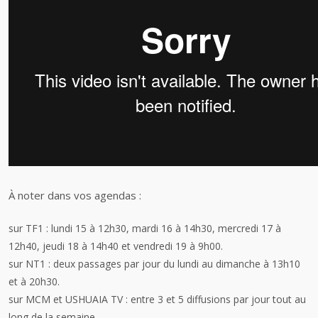
À noter dans vos agendas :
sur TF1 : lundi 15 à 12h30, mardi 16 à 14h30, mercredi 17 à
12h40, jeudi 18 à 14h40 et vendredi 19 à 9h00.
sur NT1 : deux passages par jour du lundi au dimanche à 13h10
et à 20h30.
sur MCM et USHUAIA TV : entre 3 et 5 diffusions par jour tout au
long de la semaine.