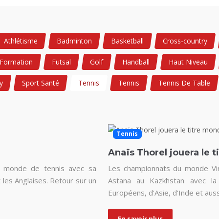
Athlétisme
Badminton
Basketball
Cross-country
Formation
Futsal
Golf
Handball
Haut Niveau
y
Sport Santé
Tennis
Tennis
Tennis De Table
Tennis
Anaïs Thorel jouera le t
u monde de tennis avec sa
Les championnats du monde Vir
 les Anglaises. Retour sur un
Astana au Kazkhstan avec la 
Européens, d'Asie, d'Inde et aus
En savoir plus