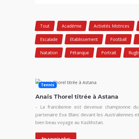
Tout
Académie
Activités Motrices
Escalade
Etablissement
Football
Natation
Pétanque
Portrait
Rugb
Tennis
Anaïs Thorel titrée à Astana
- La francilienne est devenue championne d
partenaire Eva Blanc devant les Australiennes et
bien beau voyage au Kazkhstan.
En savoir plus