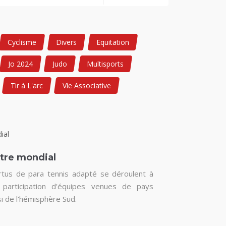
Cyclisme
Divers
Equitation
Jo 2024
Judo
Multisports
Tir à L'arc
Vie Associative
itre mondial
tus de para tennis adapté se déroulent à
participation d'équipes venues de pays
si de l'hémisphère Sud.