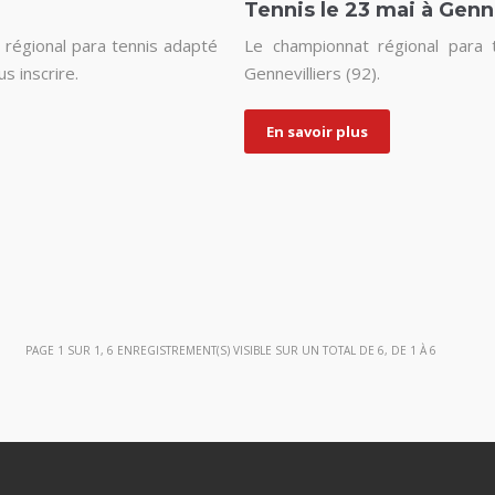
Tennis le 23 mai à Genne
t régional para tennis adapté
Le championnat régional para 
s inscrire.
Gennevilliers (92).
En savoir plus
PAGE 1 SUR 1, 6 ENREGISTREMENT(S) VISIBLE SUR UN TOTAL DE 6, DE 1 À 6