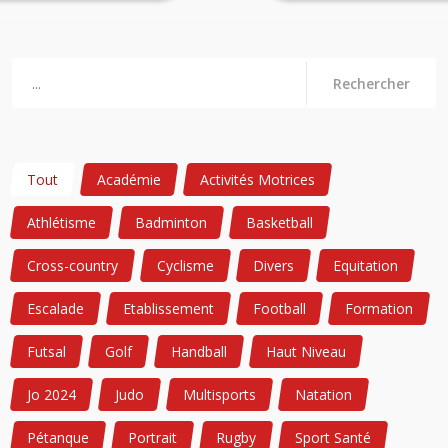
Rechercher
Tout
Académie
Activités Motrices
Athlétisme
Badminton
Basketball
Cross-country
Cyclisme
Divers
Equitation
Escalade
Etablissement
Football
Formation
Futsal
Golf
Handball
Haut Niveau
Jo 2024
Judo
Multisports
Natation
Pétanque
Portrait
Rugby
Sport Santé