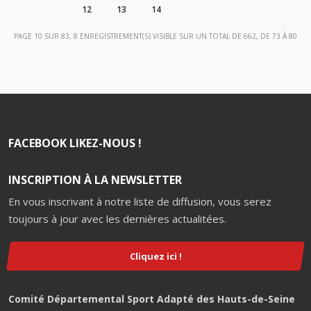
12
13
14
PAGE 10 SUR 83, 8 ENREGISTREMENT(S) VISIBLE SUR UN TOTAL DE 662, DE 73 À 80
FACEBOOK LIKEZ-NOUS !
INSCRIPTION À LA NEWSLETTER
En vous inscrivant à notre liste de diffusion, vous serez
toujours à jour avec les dernières actualitées.
Cliquez ici !
Comité Départemental Sport Adapté des Hauts-de-Seine