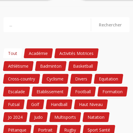
Rechercher
Tout
Académie
Activités Motrices
Athlétisme
Badminton
Basketball
Cross-country
Cyclisme
Divers
Equitation
Escalade
Etablissement
Football
Formation
Futsal
Golf
Handball
Haut Niveau
Jo 2024
Judo
Multisports
Natation
Pétanque
Portrait
Rugby
Sport Santé