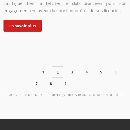
La Ligue tient à féliciter le club drancéen pour son
engagement en faveur du sport adapté et de ses licenciés.
En savoir plus
1
3
4
5
6
2
7
8
9
PAGE 2 SUR 83, 8 ENREGISTREMENT(S) VISIBLE SUR UN TOTAL DE 662, DE 9 À 16